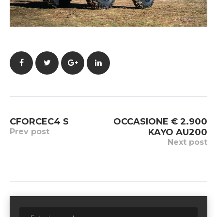
Facebook
Twitter
Google+
LinkedIn
Navigazione
CFORCEC4 S
OCCASIONE € 2.900
articoli
Prev post
KAYO AU200
Next post
Sear