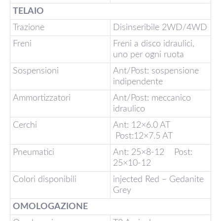
TELAIO
Trazione
Disinseribile 2WD/4WD
Freni
Freni a disco idraulici,
uno per ogni ruota
Sospensioni
Ant/Post: sospensione
indipendente
Ammortizzatori
Ant/Post: meccanico
idraulico
Cerchi
Ant: 12×6.0 AT
Post:12×7.5 AT
Pneumatici
Ant: 25×8-12 Post:
25×10-12
Colori disponibili
injected Red – Gedanite
Grey
OMOLOGAZIONE