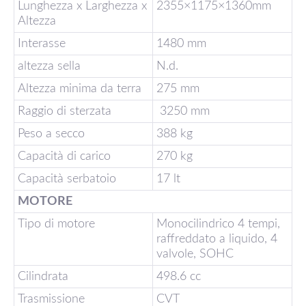
Lunghezza x Larghezza x
2355×1175×1360mm
Altezza
Interasse
1480 mm
altezza sella
N.d.
Altezza minima da terra
275 mm
Raggio di sterzata
3250 mm
Peso a secco
388 kg
Capacità di carico
270 kg
Capacità serbatoio
17 lt
MOTORE
Tipo di motore
Monocilindrico 4 tempi,
raffreddato a liquido, 4
valvole, SOHC
Cilindrata
498.6 cc
Trasmissione
CVT