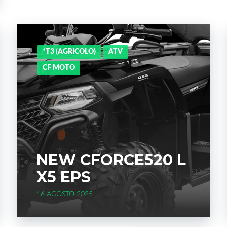
*T3 (AGRICOLO)
ATV
CF MOTO
NEW CFORCE520 L
X5 EPS
16 AGOSTO 2025