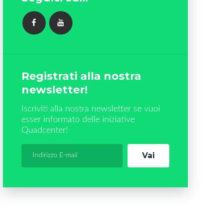
FACEBOOK
YOUTUBE
Registrati alla nostra
newsletter!
Iscriviti alla nostra newsletter se vuoi
esser informato delle iniziative
Quadcenter!
Vai