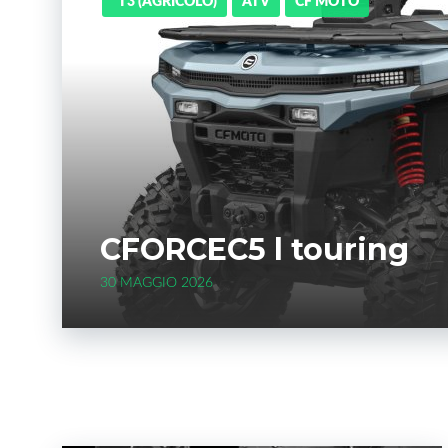
*T3 (AGRICOLO)
ATV
CF MOTO
CFORCEC5 l touring
30 MAGGIO 2026