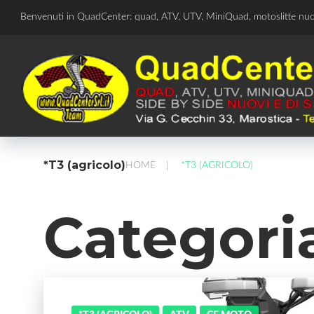
Skip
Benvenuti in QuadCenter: quad, ATV, UTV, MiniQuad, motoslitte nu
to
content
*T3 (agricolo)
HOME
*T3 (AGRICOLO)
/
Categori