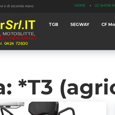
HOME
LO SHOW 
ovi e di seconda mano
TGB
SEGWAY
CF Mo
a:
*T3 (agri