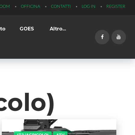
ROOM
OFFICINA
CONTATTI
LOG IN
REGISTER
to
GOES
Altro...
Facebook
YouTub
colo)