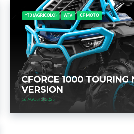
o
e
e
d
*T3 (AGRICOLO)
ATV
CF MOTO
o
r
+
I
k
n
CFORCE 1000 TOURING
VERSION
16 AGOSTO 2025