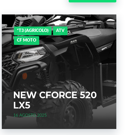
b
t
l
e
o
e
e
d
*T3 (AGRICOLO)
ATV
o
r
+
I
CF MOTO
k
n
NEW CFORCE 520
LX5
16 AGOSTO 2025