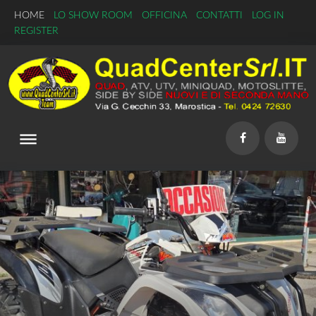
Skip
HOME
LO SHOW ROOM
OFFICINA
CONTATTI
LOG IN
to
REGISTER
content
dehaze
Facebook
YouTu