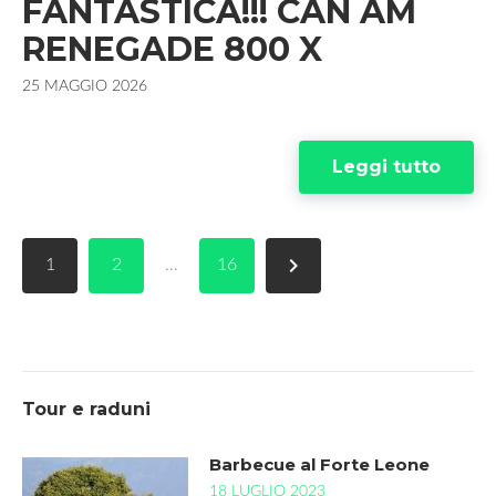
FANTASTICA!!! CAN AM
e
t
g
k
RENEGADE 800 X
b
t
l
e
25 MAGGIO 2026
o
e
e
d
o
r
+
I
Leggi tutto
k
n
Paginazione
navigate_next
1
2
…
16
degli
articoli
Tour e raduni
Barbecue al Forte Leone
18 LUGLIO 2023