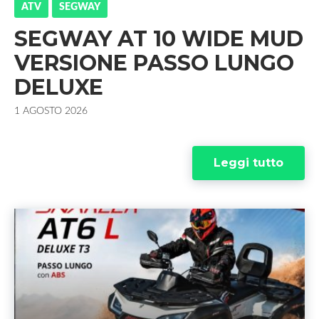
a
w
o
i
ATV
SEGWAY
SEGWAY AT 10 WIDE MUD
c
i
o
n
VERSIONE PASSO LUNGO
e
t
g
k
DELUXE
b
t
l
e
1 AGOSTO 2026
o
e
e
d
o
r
+
I
Leggi tutto
k
n