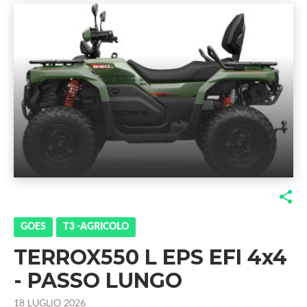
F
T
G
L
a
w
o
i
GOES
T3 -AGRICOLO
TERROX550 L EPS EFI 4x4
c
i
o
n
- PASSO LUNGO
e
t
g
k
18 LUGLIO 2026
b
t
l
e