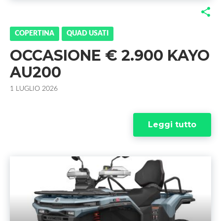
F
T
G
L
a
w
o
i
COPERTINA
QUAD USATI
OCCASIONE € 2.900 KAYO
c
i
o
n
AU200
e
t
g
k
1 LUGLIO 2026
b
t
l
e
o
e
e
d
Leggi tutto
o
r
+
I
k
n