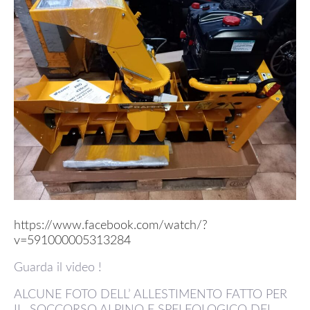
https://www.facebook.com/watch/?
v=591000005313284
Guarda il video !
ALCUNE FOTO DELL’ ALLESTIMENTO FATTO PER
IL SOCCORSO ALPINO E SPELEOLOGICO DEL