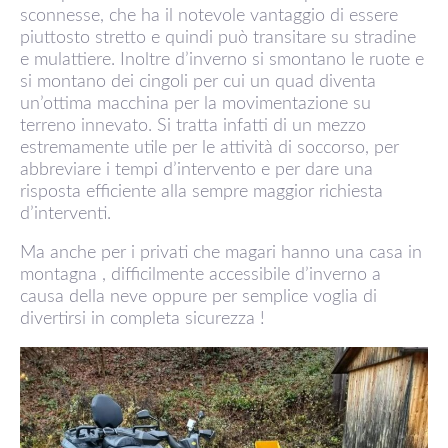
sconnesse, che ha il notevole vantaggio di essere
piuttosto stretto e quindi può transitare su stradine
e mulattiere. Inoltre d’inverno si smontano le ruote e
si montano dei cingoli per cui un quad diventa
un’ottima macchina per la movimentazione su
terreno innevato. Si tratta infatti di un mezzo
estremamente utile per le attività di soccorso, per
abbreviare i tempi d’intervento e per dare una
risposta efficiente alla sempre maggior richiesta
d’interventi.
Ma anche per i privati che magari hanno una casa in
montagna , difficilmente accessibile d’inverno a
causa della neve oppure per semplice voglia di
divertirsi in completa sicurezza !