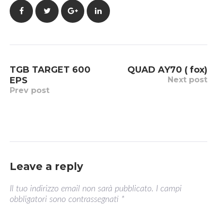
Facebook
Twitter
Google+
LinkedIn
Navigazione
TGB TARGET 600
QUAD AY70 ( fox)
articoli
EPS
Next post
Prev post
Leave a reply
Il tuo indirizzo email non sarà pubblicato.
I campi
obbligatori sono contrassegnati
*