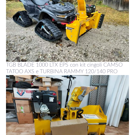
TGB BLADE 1000 LTX EPS con kit cingoli CAMSO
TATOO AXS e TURBINA RAMMY 120/140 PRO