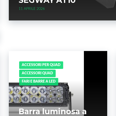
SEGWAY AT10
11 APRILE 2026
ACCESSORI PER QUAD
ACCESSORI QUAD
FARI E BARRE A LED
Barra luminosa a