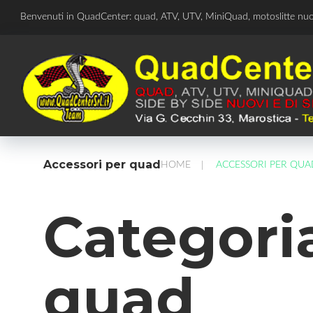
Skip
Benvenuti in QuadCenter: quad, ATV, UTV, MiniQuad, motoslitte nu
to
content
Accessori per quad
HOME
ACCESSORI PER QUA
/
Categori
quad