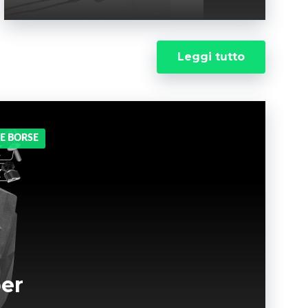
Leggi tutto
 E BORSE
er