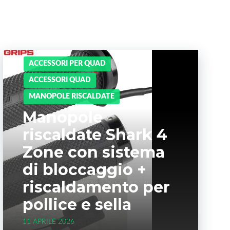
ACCESSORI PER QUAD
ACCESSORI QUAD
MANOPOLE RISCALDATE
Manopole
riscaldate Shark 4
Zone con sistema
di bloccaggio +
riscaldamento per
pollice e sella
11 APRILE 2026