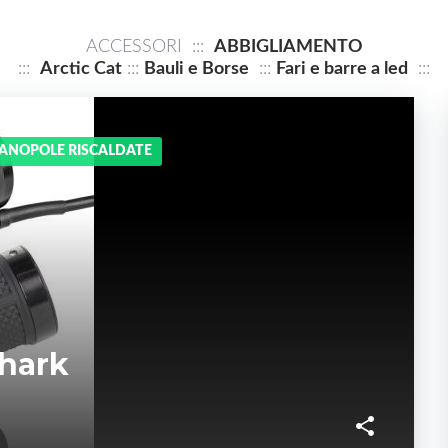
ACCESSORI :::
ABBIGLIAMENTO
:::
Arctic Cat
:::
Bauli e Borse
:::
Fari e barre a led
:::
ANOPOLE RISCALDATE
Shark
F
T
G
L