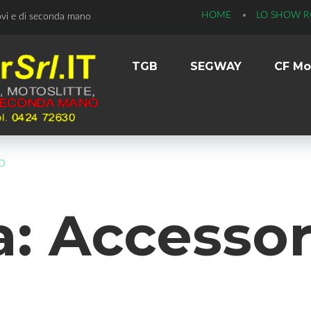
HOME
LO SHOW 
ovi e di seconda mano
TGB
SEGWAY
CF Mo
D
a:
Accessor