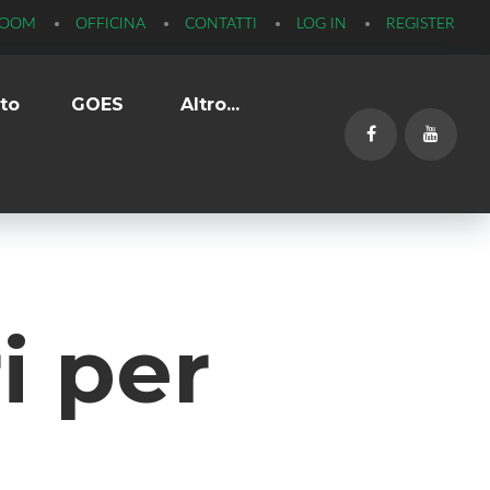
ROOM
OFFICINA
CONTATTI
LOG IN
REGISTER
to
GOES
Altro...
Facebook
YouTub
i per