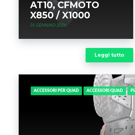
AT10, CFMOTO
X850 / X1000
31 GENNAIO 2026
Leggi tutto
ACCESSORI PER QUAD
ACCESSORI QUAD
P