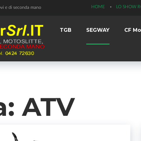
HOME
LO SHOW 
ovi e di seconda mano
TGB
SEGWAY
CF Mo
a:
ATV