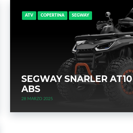
o
e
e
d
ATV
COPERTINA
SEGWAY
o
r
+
I
k
n
SEGWAY SNARLER AT10
ABS
28 MARZO 2025