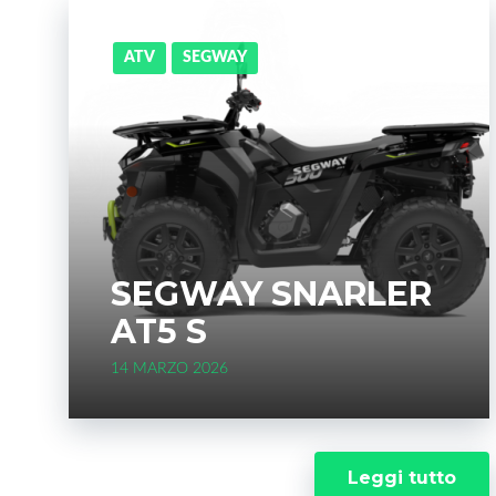
ATV
SEGWAY
SEGWAY SNARLER
AT5 S
14 MARZO 2026
Leggi tutto