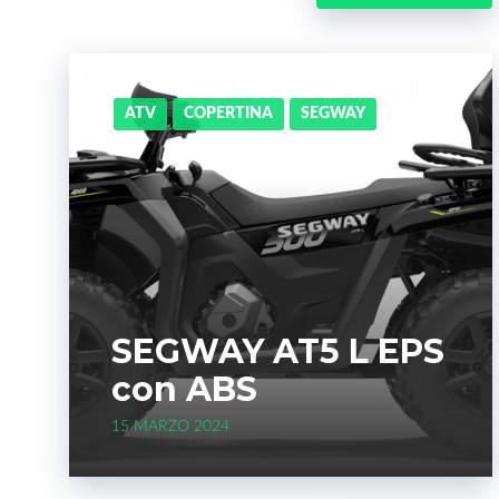
ATV
COPERTINA
SEGWAY
SEGWAY AT5 L EPS
con ABS
15 MARZO 2024