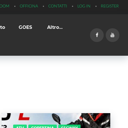
ROOM
OFFICINA
CONTATTI
LOG IN
REGISTER
to
GOES
Altro...
Facebook
YouTub