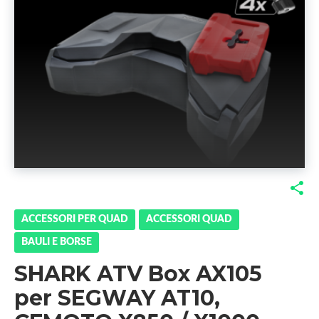
F
T
G
L
a
w
o
i
ACCESSORI PER QUAD
ACCESSORI QUAD
BAULI E BORSE
c
i
o
n
SHARK ATV Box AX105
e
t
g
k
per SEGWAY AT10,
b
t
l
e