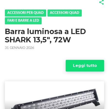
F
T
G
L
a
w
o
i
ACCESSORI PER QUAD
ACCESSORI QUAD
FARI E BARRE A LED
c
i
o
n
Barra luminosa a LED
e
t
g
k
SHARK 13,5", 72W
b
t
l
e
31 GENNAIO 2026
o
e
e
d
o
r
+
I
Leggi tutto
k
n