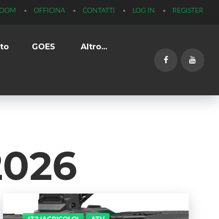
ROOM
OFFICINA
CONTATTI
LOG IN
REGISTER
to
GOES
Altro...
Facebook
YouTub
2026