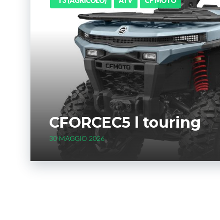
*T3 (AGRICOLO)
ATV
CF MOTO
CFORCEC5 l touring
30 MAGGIO 2026