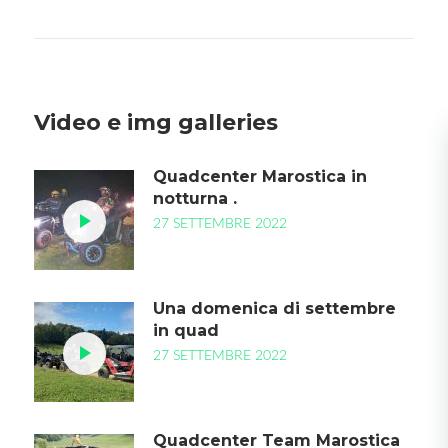
o
e
e
d
o
r
+
I
k
n
Video e img galleries
Quadcenter Marostica in
notturna .
27 SETTEMBRE 2022
Una domenica di settembre
in quad
27 SETTEMBRE 2022
Quadcenter Team Marostica