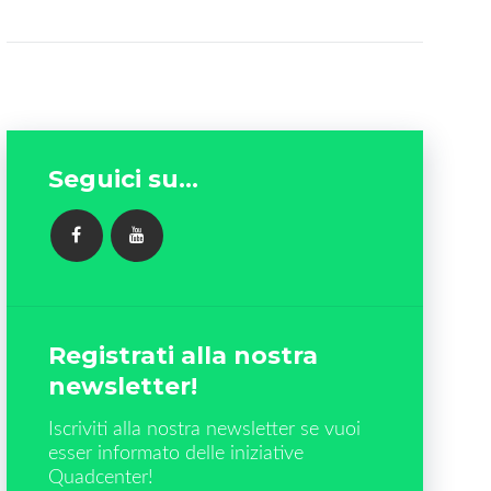
Seguici su...
FACEBOOK
YOUTUBE
Registrati alla nostra
newsletter!
Iscriviti alla nostra newsletter se vuoi
esser informato delle iniziative
Quadcenter!