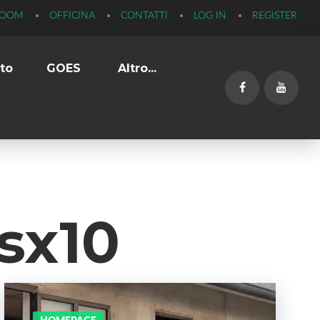
ROOM
OFFICINA
CONTATTI
LOG IN
REGISTER
to
GOES
Altro...
Facebook
YouTub
sx10