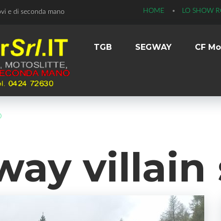
HOME
LO SHOW 
ovi e di seconda mano
TGB
SEGWAY
CF Mo
0
ay villain 