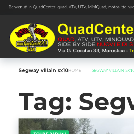
Skip
Benvenuti in QuadCenter: quad, ATV, UTV, MiniQuad, motoslitte nu
to
content
Segway villain sx10
HOME
SEGWAY VILLAIN SX1
/
Tag:
Segw