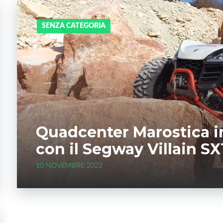
o
e
e
d
SENZA CATEGORIA
o
r
+
I
k
n
Quadcenter Marostica i
con il Segway Villain SX1
10 NOVEMBRE 2022