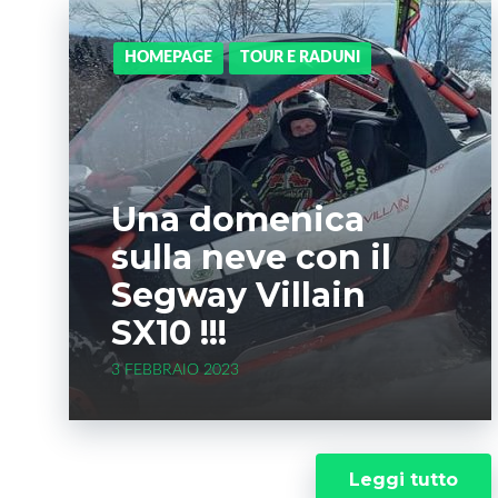
HOMEPAGE
TOUR E RADUNI
Una domenica
sulla neve con il
Segway Villain
SX10 !!!
3 FEBBRAIO 2023
Leggi tutto