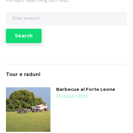
Perhaps searching can help.
Se
for
Search
Tour e raduni
Barbecue al Forte Leone
18 LUGLIO 2023